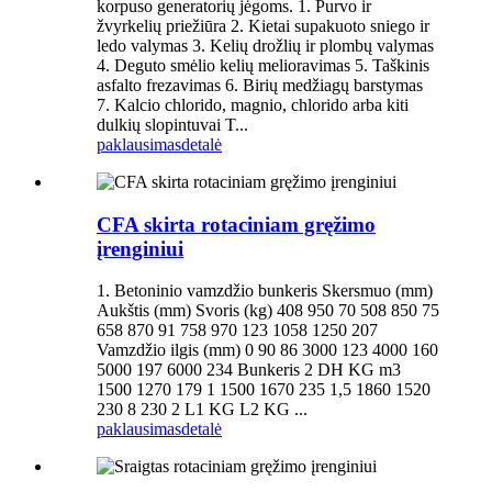
korpuso generatorių jėgoms. 1. Purvo ir
žvyrkelių priežiūra 2. Kietai supakuoto sniego ir
ledo valymas 3. Kelių drožlių ir plombų valymas
4. Deguto smėlio kelių melioravimas 5. Taškinis
asfalto frezavimas 6. Birių medžiagų barstymas
7. Kalcio chlorido, magnio, chlorido arba kiti
dulkių slopintuvai T...
paklausimas
detalė
CFA skirta rotaciniam gręžimo
įrenginiui
1. Betoninio vamzdžio bunkeris Skersmuo (mm)
Aukštis (mm) Svoris (kg) 408 950 70 508 850 75
658 870 91 758 970 123 1058 1250 207
Vamzdžio ilgis (mm) 0 90 86 3000 123 4000 160
5000 197 6000 234 Bunkeris 2 DH KG m3
1500 1270 179 1 1500 1670 235 1,5 1860 1520
230 8 230 2 L1 KG L2 KG ...
paklausimas
detalė