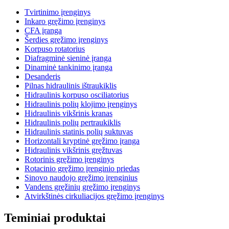
Tvirtinimo įrenginys
Inkaro gręžimo įrenginys
CFA įranga
Šerdies gręžimo įrenginys
Korpuso rotatorius
Diafragminė sieninė įranga
Dinaminė tankinimo įranga
Desanderis
Pilnas hidraulinis ištraukiklis
Hidraulinis korpuso osciliatorius
Hidraulinis polių klojimo įrenginys
Hidraulinis vikšrinis kranas
Hidraulinis polių pertraukiklis
Hidraulinis statinis polių suktuvas
Horizontali kryptinė gręžimo įranga
Hidraulinis vikšrinis gręžtuvas
Rotorinis gręžimo įrenginys
Rotacinio gręžimo įrenginio priedas
Sinovo naudojo gręžimo įrenginius
Vandens gręžinių gręžimo įrenginys
Atvirkštinės cirkuliacijos gręžimo įrenginys
Teminiai produktai