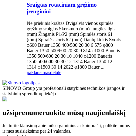
Sraigtas rotaciniam gręžimo
įrenginiui
Ne priekinis kraštas Dvigalvis vienos spiralės
gręžimo sraigtas Skersmuo (mm) Jungties ilgis
(mm) Žingsnis P1/P2 (mm) Spiralės storis δ1
(mm) Spiralės storis δ2 (mm) Dantų kiekis Svoris
φ600 Bauer 1350 400/500 20 30 6 575 φ800
Bauer 1350 500/600 20 30 9 814 φ1000 Baueris
1350 500/600 20 30 10 1040 φ1200 Baueris
1350 500/600 30 30 12 1314 Bauer 1350 12
1314 φ1503 30 14 2022 φ1800 Bauer ...
paklausimas
detalė
SINOVO Group yra profesionali statybinės technikos įrangos ir
statybinių sprendimų tiekėja
užsiprenumeruokite mūsų naujienlaiškį
Jei turite klausimų apie mūsų gaminius ar kainoraštį, palikite mums
ir mes susisieksime per 24 valandas.