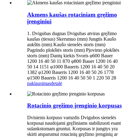
Akmens kaušas rotaciniam gręžimo
įrenginiui
1. Dvigubas dugnas Dvigubas atviras gręžimo
kaušas (tiesus) Skersmuo (mm) Jungtis Kaušo
aukštis (mm) Kaušo sienelės storis (mm)
Pagrindo plokštės storis (mm) Pjovimo plokštės
storis (mm) Dantų kiekis Svoris φ600 Bauer
1200 16 40 50 11 870 φ800 Bauer 1200 16 40
50 14 1151 φ1000 Baueris 1200 16 40 50 20
1382 φ1200 Baueris 1200 16 40 50 26 1778
φ1500 Baueris 1200 16 40 50 50 1 220 50 28
paklausimas
detalė
Rotacinio gręžimo įrenginio korpusas
Dvisienis korpuso vamzdis Dvigubos sienelės
korpusai naudojami gręžiniams stabilizuoti esant
sulankstomam gruntui. Korpusas ir jungtys yra
skirti atsparumui rotacinių gręžimo įrenginių ar