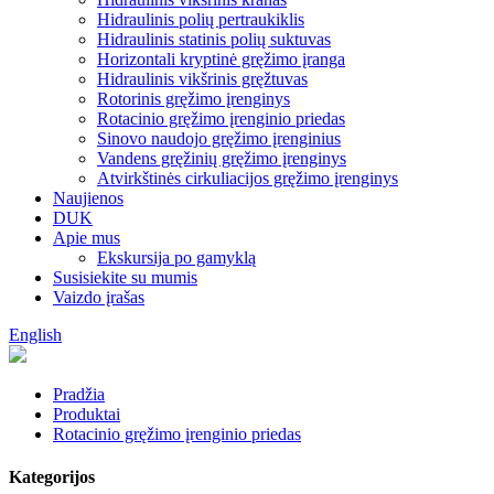
Hidraulinis polių pertraukiklis
Hidraulinis statinis polių suktuvas
Horizontali kryptinė gręžimo įranga
Hidraulinis vikšrinis gręžtuvas
Rotorinis gręžimo įrenginys
Rotacinio gręžimo įrenginio priedas
Sinovo naudojo gręžimo įrenginius
Vandens gręžinių gręžimo įrenginys
Atvirkštinės cirkuliacijos gręžimo įrenginys
Naujienos
DUK
Apie mus
Ekskursija po gamyklą
Susisiekite su mumis
Vaizdo įrašas
English
Pradžia
Produktai
Rotacinio gręžimo įrenginio priedas
Kategorijos