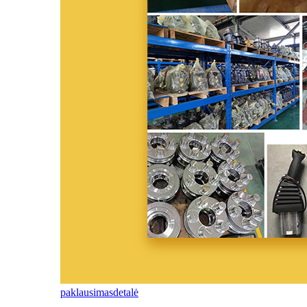
paklausimas
detalė