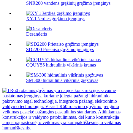
SNR200 vandens gręžinių gręžimo įrenginys
XY-1 šerdies gręžimo įrenginys
Desanderis
SD2200 Prietaiso gręžimo įrenginys
CQUY55 hidraulinis vikšrinis kranas
SM-300 hidraulinis vikšrinis gręžtuvas