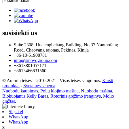
paklausk dabar
susisiekti
us
Suite 2308, Huatengbeitang Building, No.37 Nanmofang
Road, Chaoyang rajonas, Pekinas. Kinija
+86-10-51908781
info@sinovogroup.com
+8613801057171
+8613466631560
© Autorių teisės – 2010-2021 : Visos teisės saugomos.
Karšti
produktai
-
Svetainės schema
Nuobodu kaupimas
,
Polių klojimo mašina
,
Nuobodu mašina
,
Blokuojantis Kelly Baras
,
Rotorinis gręžimo įrenginys
,
Molio
grąžtas
,
Siųsti el
WhatsApp
WhatsApp
x