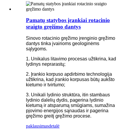
Pamatų statybos įrankiai rotacinio
sraigto gręžimo dantys
Sinovo rotacinio gręžimo įrenginio gręžimo
dantys tinka įvairioms geologinėms
sąlygoms.
1. Unikalus litavimo procesas užtikrina, kad
lydinys neprarastų;
2. Įrankio korpuso apdirbimo technologija
užtikrina, kad įrankio korpusas būtų aukšto
kietumo ir tvirtumo;
3. Unikali lydinio struktūra, itin stambaus
lydinio dalelių dydis, pagerina lydinio
kietumą ir atsparumą smūgiams, sumažina
pjovimo energijos sąnaudas ir pagerina
gręžimo greitį gręžimo procese.
paklausimas
detalė