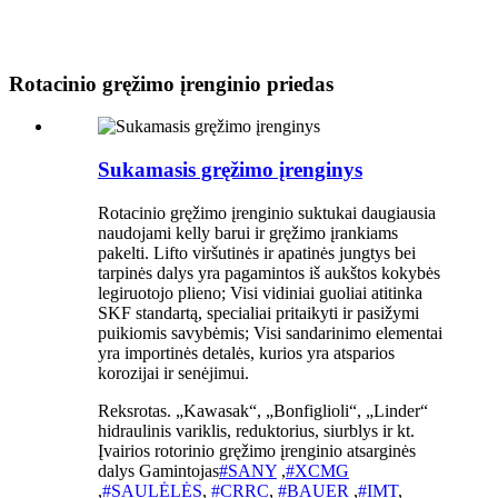
Rotacinio gręžimo įrenginio priedas
Sukamasis gręžimo įrenginys
Rotacinio gręžimo įrenginio suktukai daugiausia
naudojami kelly barui ir gręžimo įrankiams
pakelti. Lifto viršutinės ir apatinės jungtys bei
tarpinės dalys yra pagamintos iš aukštos kokybės
legiruotojo plieno; Visi vidiniai guoliai atitinka
SKF standartą, specialiai pritaikyti ir pasižymi
puikiomis savybėmis; Visi sandarinimo elementai
yra importinės detalės, kurios yra atsparios
korozijai ir senėjimui.
Reksrotas. „Kawasak“, „Bonfiglioli“, „Linder“
hidraulinis variklis, reduktorius, siurblys ir kt.
Įvairios rotorinio gręžimo įrenginio atsarginės
dalys Gamintojas
#SANY
,
#XCMG
,
#SAULĖLĖS
,
#CRRC
,
#BAUER
,
#IMT
,