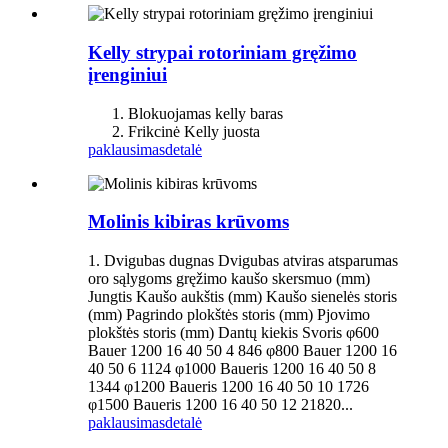
Kelly strypai rotoriniam gręžimo
įrenginiui
Blokuojamas kelly baras
Frikcinė Kelly juosta
paklausimas
detalė
Molinis kibiras krūvoms
1. Dvigubas dugnas Dvigubas atviras atsparumas
oro sąlygoms gręžimo kaušo skersmuo (mm)
Jungtis Kaušo aukštis (mm) Kaušo sienelės storis
(mm) Pagrindo plokštės storis (mm) Pjovimo
plokštės storis (mm) Dantų kiekis Svoris φ600
Bauer 1200 16 40 50 4 846 φ800 Bauer 1200 16
40 50 6 1124 φ1000 Baueris 1200 16 40 50 8
1344 φ1200 Baueris 1200 16 40 50 10 1726
φ1500 Baueris 1200 16 40 50 12 21820...
paklausimas
detalė