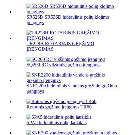
SR526D SR536D hidraulinis polių klojimo
įrenginys
TR228H ROTARINIS GRĘŽIMO
ĮRENGIMAS
SQ200 RC vikšrinis gręžimo įrenginys
SNR2200 hidraulinis vandens gręžinio gręžimo
įrenginys
Rotorinis gręžimo įrenginys TR60
SPA5 hidraulinis polių laužiklis