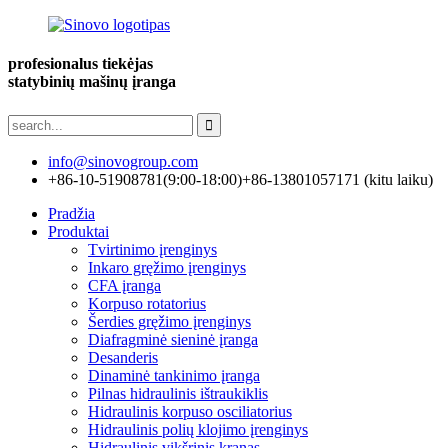
profesionalus tiekėjas
statybinių mašinų įranga
info@sinovogroup.com
+86-10-51908781(9:00-18:00)
+86-13801057171 (kitu laiku)
Pradžia
Produktai
Tvirtinimo įrenginys
Inkaro gręžimo įrenginys
CFA įranga
Korpuso rotatorius
Šerdies gręžimo įrenginys
Diafragminė sieninė įranga
Desanderis
Dinaminė tankinimo įranga
Pilnas hidraulinis ištraukiklis
Hidraulinis korpuso osciliatorius
Hidraulinis polių klojimo įrenginys
Hidraulinis vikšrinis kranas