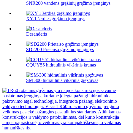
SNR200 vandens gręžinių gręžimo įrenginys
XY-1 šerdies gręžimo įrenginys
Desanderis
SD2200 Prietaiso gręžimo įrenginys
CQUY55 hidraulinis vikšrinis kranas
SM-300 hidraulinis vikšrinis gręžtuvas