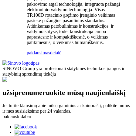
pakrovimo atgal technologija, integruota pažangi
elektroninio valdymo technologija. Visas
TR100D rotacinio gręžimo įrenginio veikimas
pasiekė pažangius pasaulinius standartus.
Atitinkamas patobulinimas ir konstrukcijos, ir
valdymo srityse, todėl konstrukcija tampa
paprastesnė ir kompaktiškesnė, o veikimas
patikimesnis, o veikimas humaniškesnis.
paklausimas
detalė
SINOVO Group yra profesionali statybinės technikos įrangos ir
statybinių sprendimų tiekėja
užsiprenumeruokite mūsų naujienlaiškį
Jei turite klausimų apie mūsų gaminius ar kainoraštį, palikite mums
ir mes susisieksime per 24 valandas.
paklausk dabar