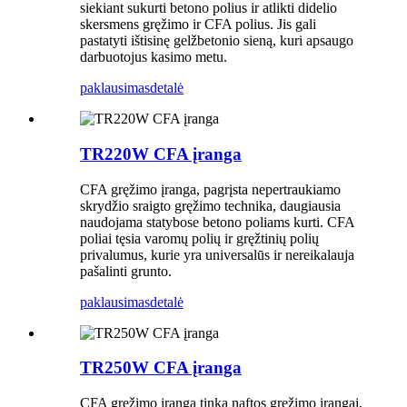
siekiant sukurti betono polius ir atlikti didelio
skersmens gręžimo ir CFA polius. Jis gali
pastatyti ištisinę gelžbetonio sieną, kuri apsaugo
darbuotojus kasimo metu.
paklausimas
detalė
TR220W CFA įranga
CFA gręžimo įranga, pagrįsta nepertraukiamo
skrydžio sraigto gręžimo technika, daugiausia
naudojama statybose betono poliams kurti. CFA
poliai tęsia varomų polių ir gręžtinių polių
privalumus, kurie yra universalūs ir nereikalauja
pašalinti grunto.
paklausimas
detalė
TR250W CFA įranga
CFA gręžimo įranga tinka naftos gręžimo įrangai,