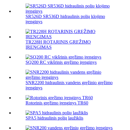
SR526D SR536D hidraulinis polių klojimo
įrenginys
TR228H ROTARINIS GRĘŽIMO
ĮRENGIMAS
SQ200 RC vikšrinis gręžimo įrenginys
SNR2200 hidraulinis vandens gręžinio gręžimo
įrenginys
Rotorinis gręžimo įrenginys TR60
SPA5 hidraulinis polių laužiklis