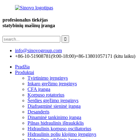
profesionalus tiekėjas
statybinių mašinų įranga
info@sinovogroup.com
+86-10-51908781(9:00-18:00)
+86-13801057171 (kitu laiku)
Pradžia
Produktai
Tvirtinimo įrenginys
Inkaro gręžimo įrenginys
CFA įranga
Korpuso rotatorius
Šerdies gręžimo įrenginys
Diafragminė sieninė įranga
Desanderis
Dinaminė tankinimo įranga
Pilnas hidraulinis ištraukiklis
Hidraulinis korpuso osciliatorius
Hidraulinis polių klojimo įrenginys
Hidraulinis vikšrinis kranas