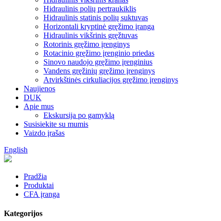
Hidraulinis polių pertraukiklis
Hidraulinis statinis polių suktuvas
Horizontali kryptinė gręžimo įranga
Hidraulinis vikšrinis gręžtuvas
Rotorinis gręžimo įrenginys
Rotacinio gręžimo įrenginio priedas
Sinovo naudojo gręžimo įrenginius
Vandens gręžinių gręžimo įrenginys
Atvirkštinės cirkuliacijos gręžimo įrenginys
Naujienos
DUK
Apie mus
Ekskursija po gamyklą
Susisiekite su mumis
Vaizdo įrašas
English
Pradžia
Produktai
CFA įranga
Kategorijos