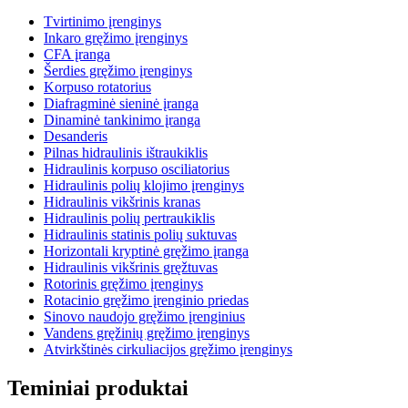
Tvirtinimo įrenginys
Inkaro gręžimo įrenginys
CFA įranga
Šerdies gręžimo įrenginys
Korpuso rotatorius
Diafragminė sieninė įranga
Dinaminė tankinimo įranga
Desanderis
Pilnas hidraulinis ištraukiklis
Hidraulinis korpuso osciliatorius
Hidraulinis polių klojimo įrenginys
Hidraulinis vikšrinis kranas
Hidraulinis polių pertraukiklis
Hidraulinis statinis polių suktuvas
Horizontali kryptinė gręžimo įranga
Hidraulinis vikšrinis gręžtuvas
Rotorinis gręžimo įrenginys
Rotacinio gręžimo įrenginio priedas
Sinovo naudojo gręžimo įrenginius
Vandens gręžinių gręžimo įrenginys
Atvirkštinės cirkuliacijos gręžimo įrenginys
Teminiai produktai