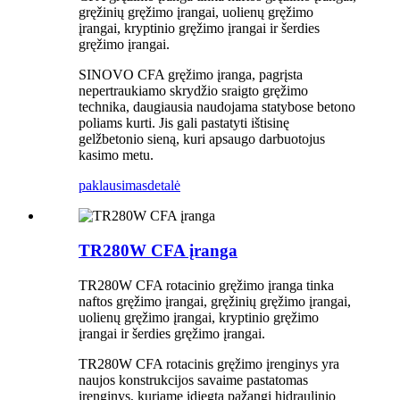
gręžinių gręžimo įrangai, uolienų gręžimo
įrangai, kryptinio gręžimo įrangai ir šerdies
gręžimo įrangai.
SINOVO CFA gręžimo įranga, pagrįsta
nepertraukiamo skrydžio sraigto gręžimo
technika, daugiausia naudojama statybose betono
poliams kurti. Jis gali pastatyti ištisinę
gelžbetonio sieną, kuri apsaugo darbuotojus
kasimo metu.
paklausimas
detalė
TR280W CFA įranga
TR280W CFA rotacinio gręžimo įranga tinka
naftos gręžimo įrangai, gręžinių gręžimo įrangai,
uolienų gręžimo įrangai, kryptinio gręžimo
įrangai ir šerdies gręžimo įrangai.
TR280W CFA rotacinis gręžimo įrenginys yra
naujos konstrukcijos savaime pastatomas
įrenginys, kuriame įdiegta pažangi hidraulinio