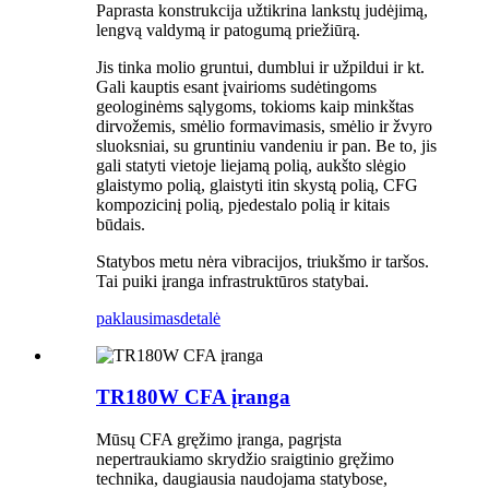
Paprasta konstrukcija užtikrina lankstų judėjimą,
lengvą valdymą ir patogumą priežiūrą.
Jis tinka molio gruntui, dumblui ir užpildui ir kt.
Gali kauptis esant įvairioms sudėtingoms
geologinėms sąlygoms, tokioms kaip minkštas
dirvožemis, smėlio formavimasis, smėlio ir žvyro
sluoksniai, su gruntiniu vandeniu ir pan. Be to, jis
gali statyti vietoje liejamą polią, aukšto slėgio
glaistymo polią, glaistyti itin skystą polią, CFG
kompozicinį polią, pjedestalo polią ir kitais
būdais.
Statybos metu nėra vibracijos, triukšmo ir taršos.
Tai puiki įranga infrastruktūros statybai.
paklausimas
detalė
TR180W CFA įranga
Mūsų CFA gręžimo įranga, pagrįsta
nepertraukiamo skrydžio sraigtinio gręžimo
technika, daugiausia naudojama statybose,