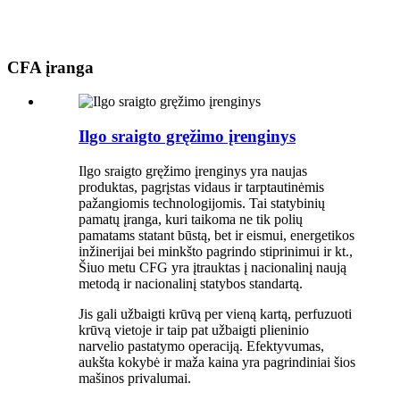
CFA įranga
Ilgo sraigto gręžimo įrenginys
Ilgo sraigto gręžimo įrenginys yra naujas
produktas, pagrįstas vidaus ir tarptautinėmis
pažangiomis technologijomis. Tai statybinių
pamatų įranga, kuri taikoma ne tik polių
pamatams statant būstą, bet ir eismui, energetikos
inžinerijai bei minkšto pagrindo stiprinimui ir kt.,
Šiuo metu CFG yra įtrauktas į nacionalinį naują
metodą ir nacionalinį statybos standartą.
Jis gali užbaigti krūvą per vieną kartą, perfuzuoti
krūvą vietoje ir taip pat užbaigti plieninio
narvelio pastatymo operaciją. Efektyvumas,
aukšta kokybė ir maža kaina yra pagrindiniai šios
mašinos privalumai.