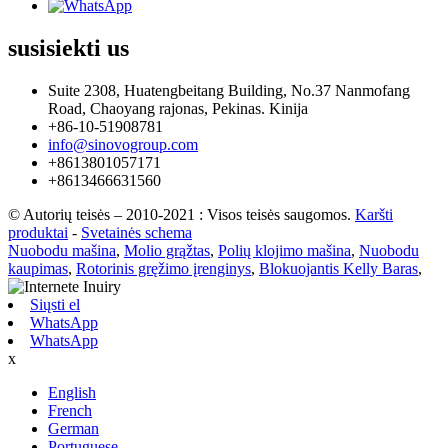
susisiekti
us
Suite 2308, Huatengbeitang Building, No.37 Nanmofang
Road, Chaoyang rajonas, Pekinas. Kinija
+86-10-51908781
info@sinovogroup.com
+8613801057171
+8613466631560
© Autorių teisės – 2010-2021 : Visos teisės saugomos.
Karšti
produktai
-
Svetainės schema
Nuobodu mašina
,
Molio grąžtas
,
Polių klojimo mašina
,
Nuobodu
kaupimas
,
Rotorinis gręžimo įrenginys
,
Blokuojantis Kelly Baras
,
Siųsti el
WhatsApp
WhatsApp
x
English
French
German
Portuguese