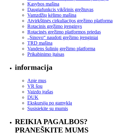
Kasybos mašina
Daugiafunkcis vikšrinis gręžtuvas
Vamzdžių kėlimo mašina
Atvirkštinės cirkuliacijos gręžimo platforma
Rotacinis gręžimo įrenginys
Rotacinės gręžimo platformos priedas
„Sinovo“ naudoti gręžimo įrenginiai
TRD mašina
Vandens šulinių gręžimo platforma
Prikabinimo įtaisas
informacija
Apie mus
VR šou
Vaizdo įrašas
DUK
Ekskursija po gamyklą
Susisiekite su mumis
REIKIA PAGALBOS?
PRANEŠKITE MUMS