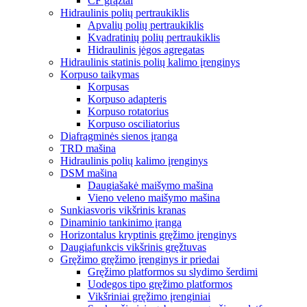
CF grąžtai
Hidraulinis polių pertraukiklis
Apvalių polių pertraukiklis
Kvadratinių polių pertraukiklis
Hidraulinis jėgos agregatas
Hidraulinis statinis polių kalimo įrenginys
Korpuso taikymas
Korpusas
Korpuso adapteris
Korpuso rotatorius
Korpuso osciliatorius
Diafragminės sienos įranga
TRD mašina
Hidraulinis polių kalimo įrenginys
DSM mašina
Daugiašakė maišymo mašina
Vieno veleno maišymo mašina
Sunkiasvoris vikšrinis kranas
Dinaminio tankinimo įranga
Horizontalus kryptinis gręžimo įrenginys
Daugiafunkcis vikšrinis gręžtuvas
Gręžimo gręžimo įrenginys ir priedai
Gręžimo platformos su slydimo šerdimi
Uodegos tipo gręžimo platformos
Vikšriniai gręžimo įrenginiai