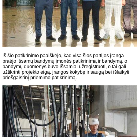
Iš šio patikrinimo paaiškėjo, kad visa šios partijos įranga
praėjo išsamų bandymų įmonės patikrinimą ir bandymą, o
bandymų duomenys buvo išsamiai užregistruoti, o tai gali
užtikrinti projekto eigą, įrangos kokybę ir saugą bei išlaikyti
priešgaisrinį priėmimo patikrinimą.