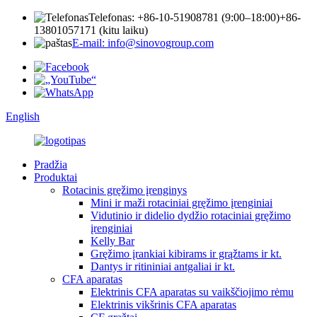
Telefonas: +86-10-51908781 (9:00–18:00)
+86-
13801057171 (kitu laiku)
E-mail: info@sinovogroup.com
English
Pradžia
Produktai
Rotacinis gręžimo įrenginys
Mini ir maži rotaciniai gręžimo įrenginiai
Vidutinio ir didelio dydžio rotaciniai gręžimo
įrenginiai
Kelly Bar
Gręžimo įrankiai kibirams ir grąžtams ir kt.
Dantys ir ritininiai antgaliai ir kt.
CFA aparatas
Elektrinis CFA aparatas su vaikščiojimo rėmu
Elektrinis vikšrinis CFA aparatas