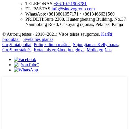
TELEFONAS:
+86-10-51908781
EL. PAŠTAS:
info@sinovogroup.com
WhatsApp:
+8613801057171 / +8613466631560
PRIDĖTI:
Suite 2308, Huatengbeitang Building, No.37
Nanmofang Road, Chaoyang rajonas, Pekinas. Kinija
© Autorių teisės - 2010–2021: Visos teisės saugomos.
Karšti
produktai
-
Svetainės planas
Gręžtiniai poliai
,
Polių kalimo mašina
,
Sujungiamas Kelly baras
,
Gręžimo staklės
,
Rotacinis gręžimo įrenginys
,
Molio grąžtas
,