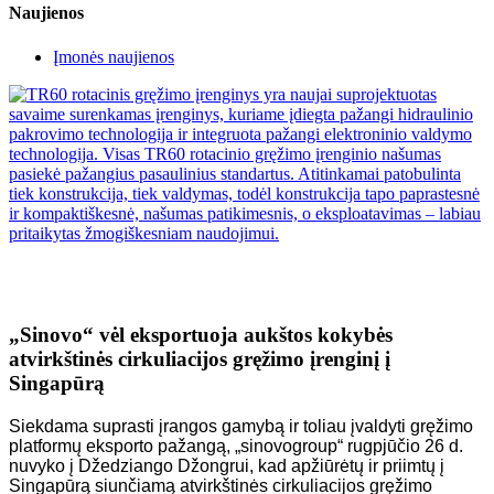
Naujienos
Įmonės naujienos
„Sinovo“ vėl eksportuoja aukštos kokybės
atvirkštinės cirkuliacijos gręžimo įrenginį į
Singapūrą
Siekdama suprasti įrangos gamybą ir toliau įvaldyti gręžimo
platformų eksporto pažangą, „sinovogroup“ rugpjūčio 26 d.
nuvyko į Džedziango Džongrui, kad apžiūrėtų ir priimtų į
Singapūrą siunčiamą atvirkštinės cirkuliacijos gręžimo