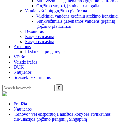
Sunkvežimiais gabenamos gręžimo platformos
Gręžimo strypai, įrankiai ir antgaliai
Vandens šulinių gręžimo platforma
Vikšriniai vandens gręžinių gręžimo įrenginiai
Sunkvežimiais gabenamos vandens gręžinių
gręžimo platformos
Desandras
Kasybos mašina
Kasybos mašina
Apie mus
Ekskursija po gamyklą
VR šou
Vaizdo įrašas
DUK
Naujienos
Susisiekite su mumis
Pradžia
Naujienos
„Sinovo“ vėl eksportuoja aukštos kokybės atvirkštinės
cirkuliacijos gręžimo įrenginį į Singapūrą