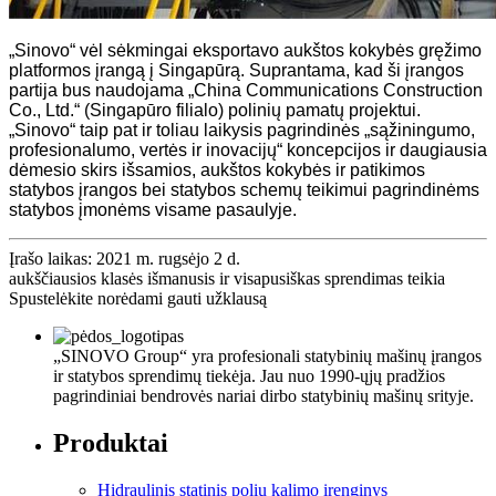
„Sinovo“ vėl sėkmingai eksportavo aukštos kokybės gręžimo
platformos įrangą į Singapūrą. Suprantama, kad ši įrangos
partija bus naudojama „China Communications Construction
Co., Ltd.“ (Singapūro filialo) polinių pamatų projektui.
„Sinovo“ taip pat ir toliau laikysis pagrindinės „sąžiningumo,
profesionalumo, vertės ir inovacijų“ koncepcijos ir daugiausia
dėmesio skirs išsamios, aukštos kokybės ir patikimos
statybos įrangos bei statybos schemų teikimui pagrindinėms
statybos įmonėms visame pasaulyje.
Įrašo laikas: 2021 m. rugsėjo 2 d.
aukščiausios klasės išmanusis ir visapusiškas sprendimas teikia
Spustelėkite norėdami gauti užklausą
„SINOVO Group“ yra profesionali statybinių mašinų įrangos
ir statybos sprendimų tiekėja. Jau nuo 1990-ųjų pradžios
pagrindiniai bendrovės nariai dirbo statybinių mašinų srityje.
Produktai
Hidraulinis statinis polių kalimo įrenginys